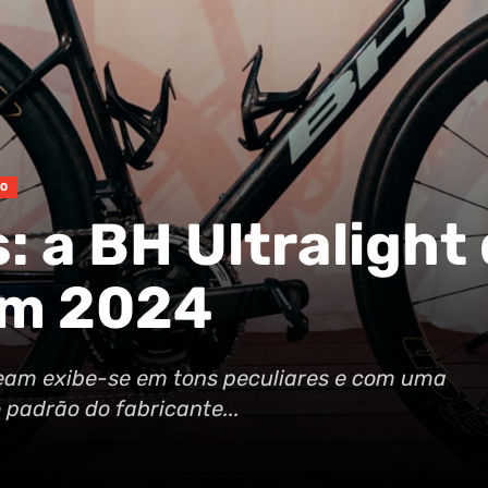
TO
: a BH Ultralight
em 2024
Team exibe-se em tons peculiares e com uma
padrão do fabricante...