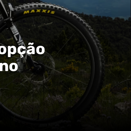
 opção
 no