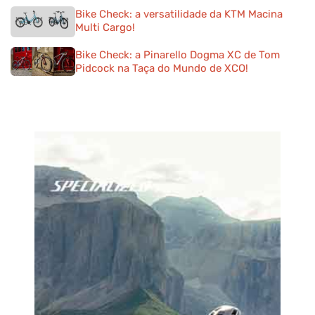
Bike Check: a versatilidade da KTM Macina
Multi Cargo!
Bike Check: a Pinarello Dogma XC de Tom
Pidcock na Taça do Mundo de XCO!