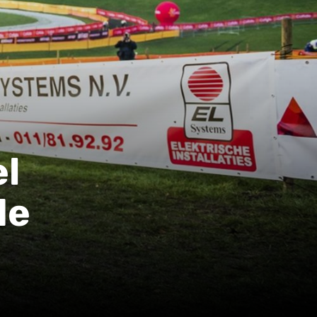
el
de