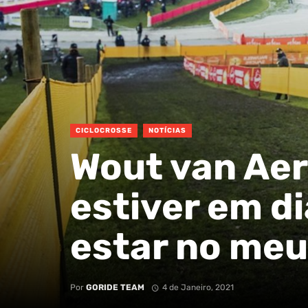
CICLOCROSSE
NOTÍCIAS
Wout van Aert
estiver em d
estar no meu
Por
GORIDE TEAM
4 de Janeiro, 2021