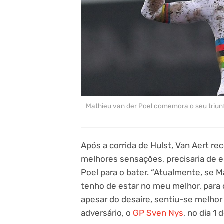
Mathieu van der Poel comemora o seu triun
Após a corrida de Hulst, Van Aert r
melhores sensações, precisaria de es
Poel para o bater. “Atualmente, se M
tenho de estar no meu melhor, para 
apesar do desaire, sentiu-se melho
adversário, o
GP Sven Nys
, no dia 1 