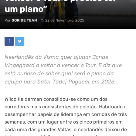
um plano”
Por
GORIDE TEAM
22 de Novembro, 2025
Neerlandês da Visma quer ajudar Jonas
Vingegaard a voltar a vencer o Tour. E diz que
está curioso de saber qual será o plano da
equipa para bater Tadej Pogacar em 2026...
Wilco Kelderman consolidou-se como um dos
corredores mais consistentes do pelotão. Habituado a
desempenhar papéis de liderança em corridas de três
semanas, com um lugar entre os cinco primeiros em
cada uma das grandes Voltas, o neerlandês deixou de