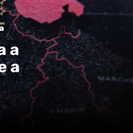
ª
a a
e a