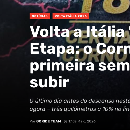
NOTÍCIAS
VOLTA ITÁLIA 2026
Volta a Itália
Etapa: o Corn
primeira sem
subir
O último dia antes do descanso nesta
agora – três quilómetros a 10% no f
Por
GORIDE TEAM
17 de Maio, 2026