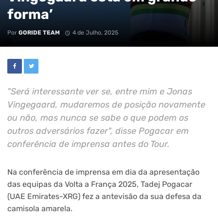
forma’
Por
GORIDE TEAM
4 de Julho, 2025
"Será interessante ver se, entre mim e Jonas
Vingegaard, mudaremos de posição novamente
ou não, mas nunca se sabe o que podem os
outros adversários fazer", disse Pogacar em
conferência de imprensa antes do Tour.
Na conferência de imprensa em dia da apresentação
das equipas da Volta a França 2025, Tadej Pogacar
(UAE Emirates-XRG) fez a antevisão da sua defesa da
camisola amarela.