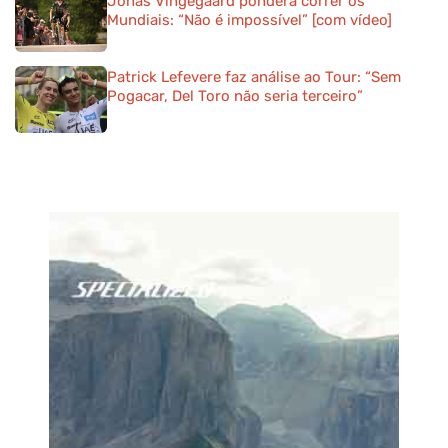
Jonas Vingegaard pondera correr os
Mundiais: “Não é impossível” [com vídeo]
Patrick Lefevere faz análise ao Tour: “Sem
Pogacar, Del Toro não seria terceiro”