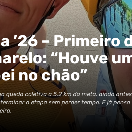
a ’26 – Primeiro 
marelo: “Houve u
ei no chão”
ma queda coletiva a 5,2 km da meta, ainda antes
terminar a etapa sem perder tempo. E já pensa
eira.