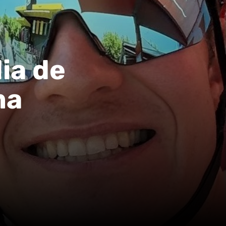
dia de
ma