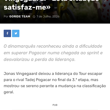
satisfaz-me»
Por
GORIDE TEAM
7 de Julho, 2026
O dinamarquês reconheceu ainda a dificuldade
em superar Pogacar numa chegada ao sprint e
desvalorizou a perda da liderança.
Jonas Vingegaard deixou a liderança do Tour escapar
para o rival Tadej Pogacar no final da 3.ª etapa, mas
mostrou-se sereno perante a mudança na classificação
geral.
PUB