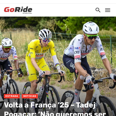
ESTRADA
NOTÍCIAS
Volta a França ’25 – Tadej
Pogacar: ‘Não queremos ser