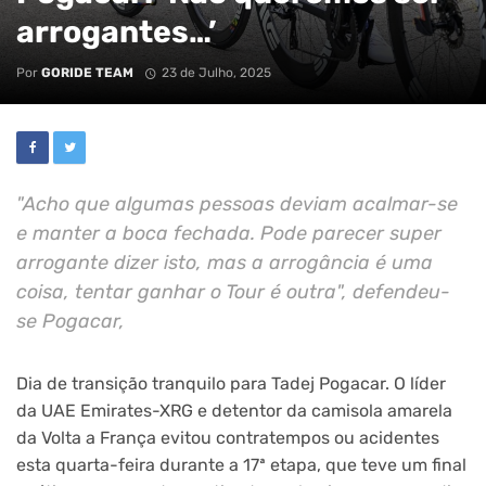
arrogantes…’
Por
GORIDE TEAM
23 de Julho, 2025
"Acho que algumas pessoas deviam acalmar-se
e manter a boca fechada. Pode parecer super
arrogante dizer isto, mas a arrogância é uma
coisa, tentar ganhar o Tour é outra", defendeu-
se Pogacar,
Dia de transição tranquilo para Tadej Pogacar. O líder
da UAE Emirates-XRG e detentor da camisola amarela
da Volta a França evitou contratempos ou acidentes
esta quarta-feira durante a 17ª etapa, que teve um final