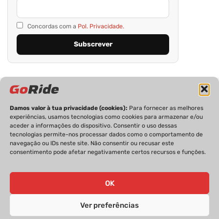
Concordas com a
Pol. Privacidade.
Damos valor à tua privacidade (cookies):
Para fornecer as melhores
experiências, usamos tecnologias como cookies para armazenar e/ou
aceder a informações do dispositivo. Consentir o uso dessas
tecnologias permite-nos processar dados como o comportamento de
PRIVACIDADE
FICHA TÉCNICA
ESTATUTO EDITORIAL
navegação ou IDs neste site. Não consentir ou recusar este
POLÍTICA DE COOKIES
CONTACTOS
consentimento pode afetar negativamente certos recursos e funções.
OK
GoRide 2026 | Todos os direitos reservados.
Ver preferências