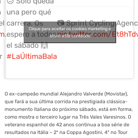
a
😥 Sólo queda
n
una pero qué
el
carrera. Os
📷 Sprint Cycling Agen
Clique para aceitar os cookies marketing e
am
.
espero a todos
pic.twitter.com/Et8hTd
ativar este conteúdo
el sábado 🙌
r
#LaÚltimaBala
O ex-campeão mundial Alejandro Valverde (Movistar),
que fará a sua última corrida na prestigiada clássica-
monumento italiana do próximo sábado, está em forma,
como mostra o terceiro lugar na Três Vales Varesinos. O
veterano espanhol de 42 anos continua a boa série de
resultados na Itália – 2º na Coppa Agostini, 4º no Tour