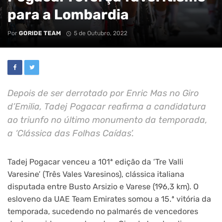
para a Lombardia
Por
GORIDE TEAM
5 de Outubro, 2022
Depois de ser derrotado por Enric Mas no Giro
d’Emilia, Tadej Pogacar reafirma a candidatura
ao triunfo no último monumento da temporada,
a ‘Clássica das Folhas Caídas’.
Tadej Pogacar venceu a 101ª edição da ‘Tre Valli
Varesine’ (Três Vales Varesinos), clássica italiana
disputada entre Busto Arsizio e Varese (196,3 km). O
esloveno da UAE Team Emirates somou a 15.ª vitória da
temporada, sucedendo no palmarés de vencedores