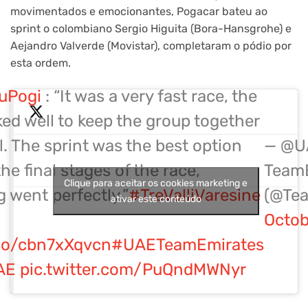
movimentados e emocionantes, Pogacar bateu ao
sprint o colombiano Sergio Higuita (Bora-Hansgrohe) e
Aejandro Valverde (Movistar), completaram o pódio por
esta ordem.
uPogi
: “It was a very fast race, the
ed well to keep the group together
al. The sprint was the best option
— @U
the final stages of the race,
Team
Clique para aceitar os cookies marketing e
 went perfectly.”
#TreValliVaresine
(@Te
ativar este conteúdo
Octob
.co/cbn7xXqvcn
#UAETeamEmirates
AE
pic.twitter.com/PuQndMWNyr