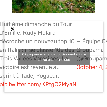
Huitième dimanche du Tour
d'Emilie, Rudy Molard
décroche un nouveau top 10
— Équipe Cy
en Italie : il se classe 10e des
Groupama
Clique para aceitar os cookies marketing e
Trois Vallées Varésines. La
(@Groupam
ativar este conteúdo
victoire est revenue au
October 4,
sprint à Tadej Pogacar.
pic.twitter.com/KPtgC2MyaN