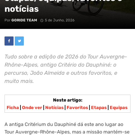
notícias
Por
GORIDE TEAM
5 de Junho, 2026
Tudo sobre a edição de 2026 do Tour Auvergne-
Rhône-Alpes, antigo Critério do Dauphiné: o
percurso, João Almeida e outros favoritos, e
muito mais.
Neste artigo:
Ficha
|
Onde ver
|
Notícias
|
Favoritos
|
Etapas
|
Equipas
A antiga Critérium du Dauphiné dá este ano lugar ao
Tour Auvergne-Rhône-Alpes, mas a missão mantém-se