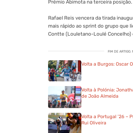
Prémio Abimota na terceira posição.
Rafael Reis vencera da tirada inaugur
mais rápido ao sprint do grupo que l
Contte (Louletano-Loulé Concelho) e
FIM DE ARTIGO.
Volta a Burgos: Oscar 
Volta à Polónia: Jonat
de João Almeida
Volta a Portugal ’26 – 
Rui Oliveira