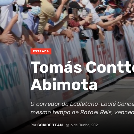
ESTRADA
Tomás Contt
Abimota
O corredor do Louletano-Loulé Concel
mesmo tempo de Rafael Reis, vencedo
Por
GORIDE TEAM
6 de Junho, 2021