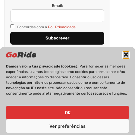
Email:
Concordas com a
Pol. Privacidade.
Damos valor à tua privacidade (cookies):
Para fornecer as melhores
experiências, usamos tecnologias como cookies para armazenar e/ou
aceder a informações do dispositivo. Consentir o uso dessas
tecnologias permite-nos processar dados como o comportamento de
navegação ou IDs neste site. Não consentir ou recusar este
consentimento pode afetar negativamente certos recursos e funções.
PRIVACIDADE
FICHA TÉCNICA
ESTATUTO EDITORIAL
POLÍTICA DE COOKIES
CONTACTOS
OK
Ver preferências
GoRide 2026 | Todos os direitos reservados.