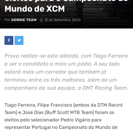
Mundo de XCM
Por
GORIDE TEAM
12 de Setembro, 2022
Prova realiza-se este sábado, com Tiago Ferreira
a ser o candidato a mais um pódio. A seu lado
estará mais um corredor que também já
terminou entre os três melhores, além de um
companheiro da sua equipa, a DMT Racing Team.
Tiago Ferreira, Filipe Francisco (ambos da DTM Racint
Team) e José Dias (Buff Scott MTB Team) foram os
eleitos pelo selecionador Pedro Vigário para
representar Portugal no Campeonato do Mundo de