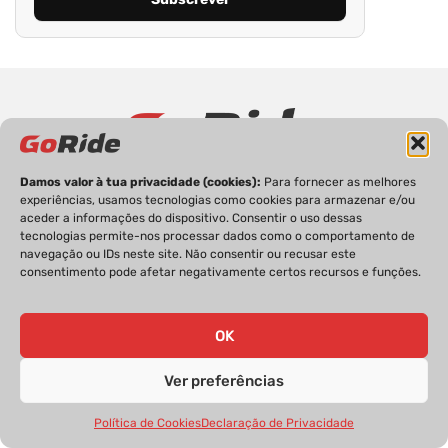
Damos valor à tua privacidade (cookies):
Para fornecer as melhores
PRIVACIDADE
FICHA TÉCNICA
ESTATUTO EDITORIAL
experiências, usamos tecnologias como cookies para armazenar e/ou
POLÍTICA DE COOKIES
CONTACTOS
aceder a informações do dispositivo. Consentir o uso dessas
tecnologias permite-nos processar dados como o comportamento de
navegação ou IDs neste site. Não consentir ou recusar este
consentimento pode afetar negativamente certos recursos e funções.
GoRide 2026 | Todos os direitos reservados.
OK
Ver preferências
Política de Cookies
Declaração de Privacidade