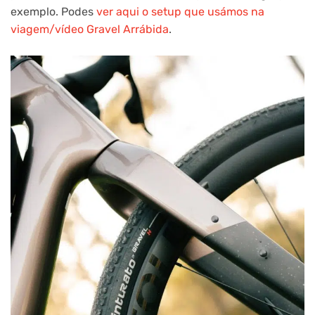
exemplo. Podes
ver aqui o setup que usámos na
viagem/vídeo Gravel Arrábida
.