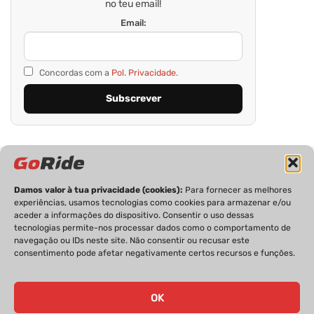
no teu email!
Email:
Concordas com a
Pol. Privacidade.
Damos valor à tua privacidade (cookies):
Para fornecer as melhores
experiências, usamos tecnologias como cookies para armazenar e/ou
aceder a informações do dispositivo. Consentir o uso dessas
tecnologias permite-nos processar dados como o comportamento de
PRIVACIDADE
FICHA TÉCNICA
ESTATUTO EDITORIAL
navegação ou IDs neste site. Não consentir ou recusar este
POLÍTICA DE COOKIES
CONTACTOS
consentimento pode afetar negativamente certos recursos e funções.
OK