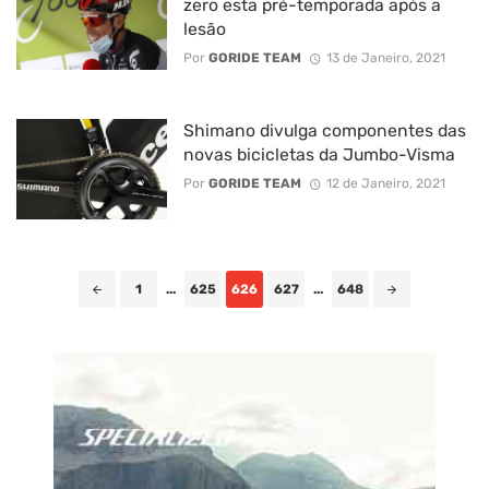
zero esta pré-temporada após a
lesão
Por
GORIDE TEAM
13 de Janeiro, 2021
Shimano divulga componentes das
novas bicicletas da Jumbo-Visma
Por
GORIDE TEAM
12 de Janeiro, 2021
Posts
1
...
625
626
627
...
648
navigation