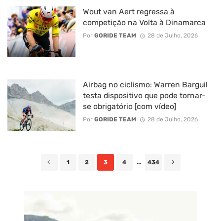
Wout van Aert regressa à
competição na Volta à Dinamarca
Por
GORIDE TEAM
28 de Julho, 2026
Airbag no ciclismo: Warren Barguil
testa dispositivo que pode tornar-
se obrigatório [com vídeo]
Por
GORIDE TEAM
28 de Julho, 2026
Posts
1
2
3
4
...
434
navigation