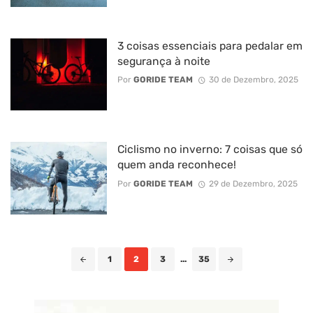
3 coisas essenciais para pedalar em
segurança à noite
Por
GORIDE TEAM
30 de Dezembro, 2025
Ciclismo no inverno: 7 coisas que só
quem anda reconhece!
Por
GORIDE TEAM
29 de Dezembro, 2025
Posts
1
2
3
...
35
navigation