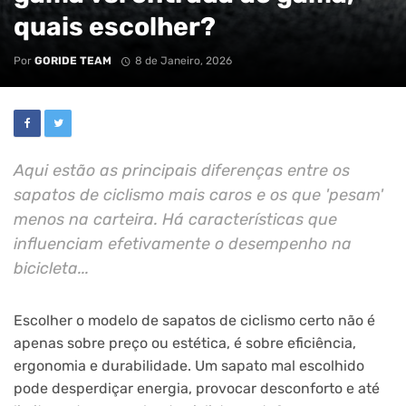
quais escolher?
Por
GORIDE TEAM
8 de Janeiro, 2026
Aqui estão as principais diferenças entre os
sapatos de ciclismo mais caros e os que 'pesam'
menos na carteira. Há características que
influenciam efetivamente o desempenho na
bicicleta...
Escolher o modelo de sapatos de ciclismo certo não é
apenas sobre preço ou estética, é sobre eficiência,
ergonomia e durabilidade. Um sapato mal escolhido
pode desperdiçar energia, provocar desconforto e até