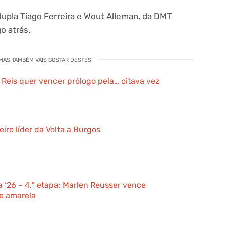
a dupla Tiago Ferreira e Wout Alleman, da DMT
o atrás.
 MAS TAMBÉM VAIS GOSTAR DESTES:
l Reis quer vencer prólogo pela… oitava vez
ro líder da Volta a Burgos
a ’26 – 4.ª etapa: Marlen Reusser vence
e amarela