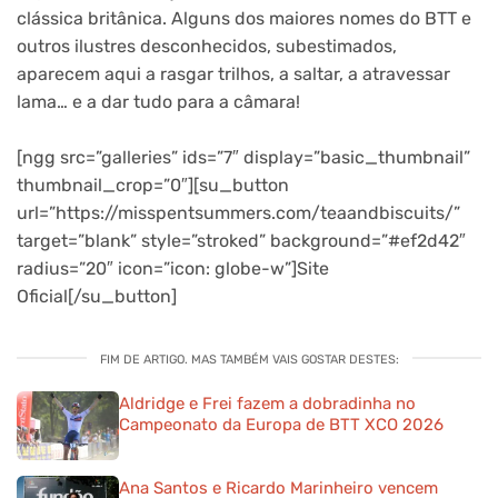
clássica britânica. Alguns dos maiores nomes do BTT e
outros ilustres desconhecidos, subestimados,
aparecem aqui a rasgar trilhos, a saltar, a atravessar
lama… e a dar tudo para a câmara!
[ngg src=”galleries” ids=”7″ display=”basic_thumbnail”
thumbnail_crop=”0″][su_button
url=”https://misspentsummers.com/teaandbiscuits/”
target=”blank” style=”stroked” background=”#ef2d42″
radius=”20″ icon=”icon: globe-w”]Site
Oficial[/su_button]
FIM DE ARTIGO. MAS TAMBÉM VAIS GOSTAR DESTES:
Aldridge e Frei fazem a dobradinha no
Campeonato da Europa de BTT XCO 2026
Ana Santos e Ricardo Marinheiro vencem