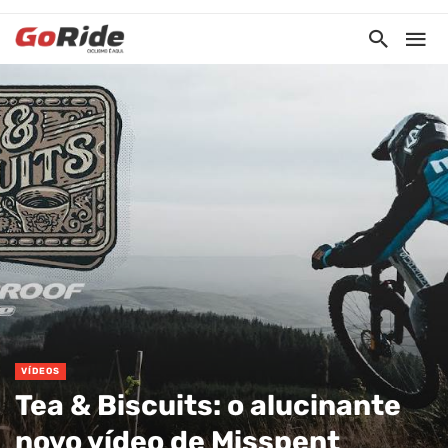
VÍDEOS
Tea & Biscuits: o alucinante
novo vídeo de Misspent