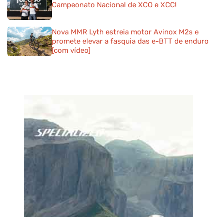
Campeonato Nacional de XCO e XCC!
Nova MMR Lyth estreia motor Avinox M2s e
promete elevar a fasquia das e-BTT de enduro
[com vídeo]