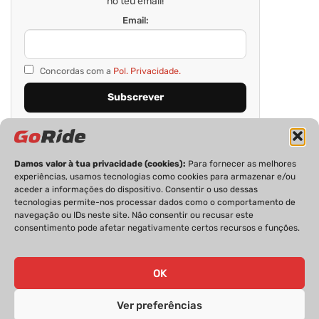
no teu email!
Email:
Concordas com a
Pol. Privacidade.
Damos valor à tua privacidade (cookies):
Para fornecer as melhores
experiências, usamos tecnologias como cookies para armazenar e/ou
aceder a informações do dispositivo. Consentir o uso dessas
tecnologias permite-nos processar dados como o comportamento de
navegação ou IDs neste site. Não consentir ou recusar este
consentimento pode afetar negativamente certos recursos e funções.
PRIVACIDADE
FICHA TÉCNICA
ESTATUTO EDITORIAL
POLÍTICA DE COOKIES
CONTACTOS
OK
Ver preferências