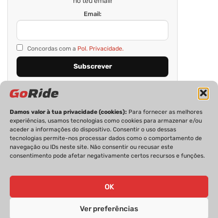
no teu email!
Email:
Concordas com a
Pol. Privacidade.
Damos valor à tua privacidade (cookies):
Para fornecer as melhores
experiências, usamos tecnologias como cookies para armazenar e/ou
aceder a informações do dispositivo. Consentir o uso dessas
tecnologias permite-nos processar dados como o comportamento de
navegação ou IDs neste site. Não consentir ou recusar este
consentimento pode afetar negativamente certos recursos e funções.
PRIVACIDADE
FICHA TÉCNICA
ESTATUTO EDITORIAL
POLÍTICA DE COOKIES
CONTACTOS
OK
Ver preferências