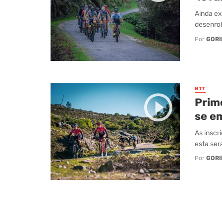
Ainda ex
desenrol
Por
GORI
BTT
Prim
se e
As inscr
esta ser
Por
GORI