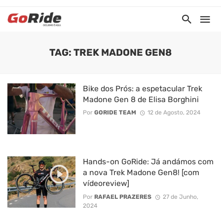
TAG: TREK MADONE GEN8
Bike dos Prós: a espetacular Trek
Madone Gen 8 de Elisa Borghini
Por
GORIDE TEAM
12 de Agosto, 2024
Hands-on GoRide: Já andámos com
a nova Trek Madone Gen8! [com
vídeoreview]
Por
RAFAEL PRAZERES
27 de Junho,
2024