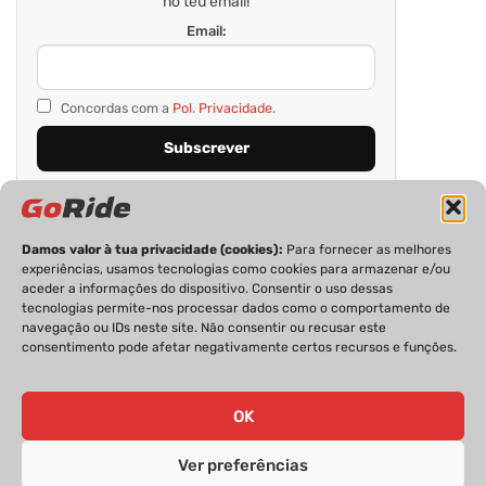
no teu email!
Email:
Concordas com a
Pol. Privacidade.
Damos valor à tua privacidade (cookies):
Para fornecer as melhores
experiências, usamos tecnologias como cookies para armazenar e/ou
aceder a informações do dispositivo. Consentir o uso dessas
tecnologias permite-nos processar dados como o comportamento de
navegação ou IDs neste site. Não consentir ou recusar este
consentimento pode afetar negativamente certos recursos e funções.
PRIVACIDADE
FICHA TÉCNICA
ESTATUTO EDITORIAL
POLÍTICA DE COOKIES
CONTACTOS
OK
Ver preferências