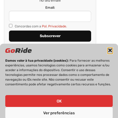
no teu email!
Email:
Concordas com a
Pol. Privacidade.
Damos valor à tua privacidade (cookies):
Para fornecer as melhores
experiências, usamos tecnologias como cookies para armazenar e/ou
aceder a informações do dispositivo. Consentir o uso dessas
tecnologias permite-nos processar dados como o comportamento de
navegação ou IDs neste site. Não consentir ou recusar este
consentimento pode afetar negativamente certos recursos e funções.
PRIVACIDADE
FICHA TÉCNICA
ESTATUTO EDITORIAL
POLÍTICA DE COOKIES
CONTACTOS
OK
Ver preferências