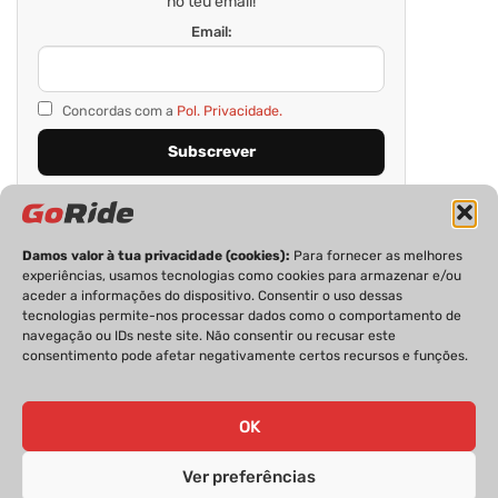
no teu email!
Email:
Concordas com a
Pol. Privacidade.
Damos valor à tua privacidade (cookies):
Para fornecer as melhores
experiências, usamos tecnologias como cookies para armazenar e/ou
aceder a informações do dispositivo. Consentir o uso dessas
tecnologias permite-nos processar dados como o comportamento de
navegação ou IDs neste site. Não consentir ou recusar este
consentimento pode afetar negativamente certos recursos e funções.
PRIVACIDADE
FICHA TÉCNICA
ESTATUTO EDITORIAL
POLÍTICA DE COOKIES
CONTACTOS
OK
Ver preferências