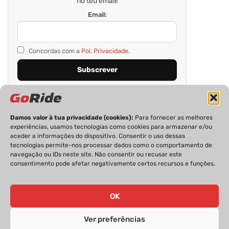
no teu email!
Email:
Concordas com a
Pol. Privacidade.
Damos valor à tua privacidade (cookies):
Para fornecer as melhores
experiências, usamos tecnologias como cookies para armazenar e/ou
aceder a informações do dispositivo. Consentir o uso dessas
tecnologias permite-nos processar dados como o comportamento de
navegação ou IDs neste site. Não consentir ou recusar este
consentimento pode afetar negativamente certos recursos e funções.
PRIVACIDADE
FICHA TÉCNICA
ESTATUTO EDITORIAL
POLÍTICA DE COOKIES
CONTACTOS
OK
Ver preferências