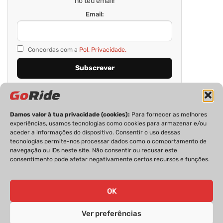
no teu email!
Email:
Concordas com a
Pol. Privacidade.
Damos valor à tua privacidade (cookies):
Para fornecer as melhores
experiências, usamos tecnologias como cookies para armazenar e/ou
aceder a informações do dispositivo. Consentir o uso dessas
tecnologias permite-nos processar dados como o comportamento de
navegação ou IDs neste site. Não consentir ou recusar este
consentimento pode afetar negativamente certos recursos e funções.
PRIVACIDADE
FICHA TÉCNICA
ESTATUTO EDITORIAL
POLÍTICA DE COOKIES
CONTACTOS
OK
Ver preferências