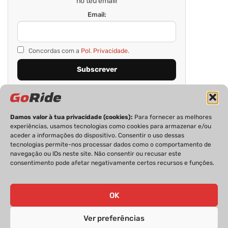
no teu email!
Email:
Concordas com a
Pol. Privacidade.
Damos valor à tua privacidade (cookies):
Para fornecer as melhores
experiências, usamos tecnologias como cookies para armazenar e/ou
aceder a informações do dispositivo. Consentir o uso dessas
tecnologias permite-nos processar dados como o comportamento de
navegação ou IDs neste site. Não consentir ou recusar este
consentimento pode afetar negativamente certos recursos e funções.
PRIVACIDADE
FICHA TÉCNICA
ESTATUTO EDITORIAL
POLÍTICA DE COOKIES
CONTACTOS
OK
Ver preferências