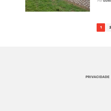
Por
GORI
Posts
1
navigation
PRIVACIDADE