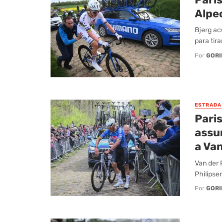
Alpe
Bjerg ac
para tira
Por
GORI
ESTRADA
Pari
assu
a Van
Van der 
Philipse
Por
GORI