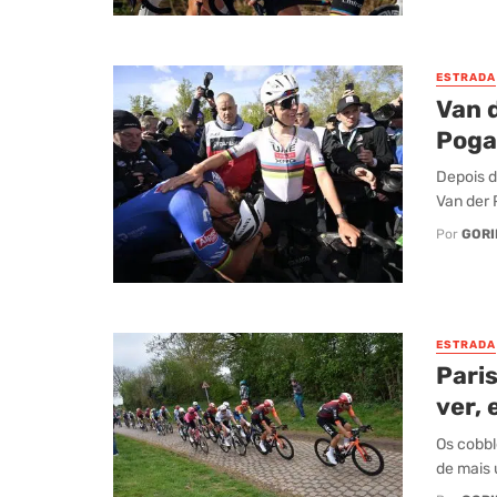
ESTRADA
Van d
Poga
Depois d
Van der 
Por
GORI
ESTRADA
Pari
ver, 
Os cobbl
de mais 