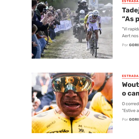
ESTRADA
Tade
“As 
"Vi rapi
Aert nos
Por
GORI
ESTRADA
Wout
o ca
O corred
"Estive a
Por
GORI