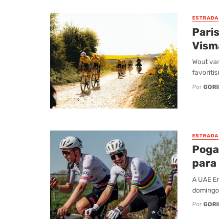
ESTRADA
Pari
Vism
Wout van
favoriti
Por
GORI
ESTRADA
Poga
para 
A UAE Em
domingo
Por
GORI