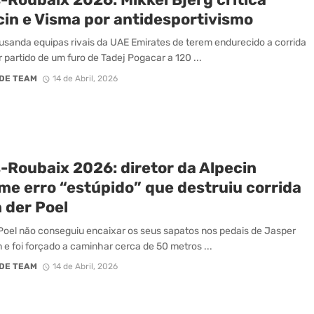
cin e Visma por antidesportivismo
usanda equipas rivais da UAE Emirates de terem endurecido a corrida
r partido de um furo de Tadej Pogacar a 120 ...
DE TEAM
14 de Abril, 2026
s-Roubaix 2026: diretor da Alpecin
me erro “estúpido” que destruiu corrida
 der Poel
Poel não conseguiu encaixar os seus sapatos nos pedais de Jasper
n e foi forçado a caminhar cerca de 50 metros ...
DE TEAM
14 de Abril, 2026