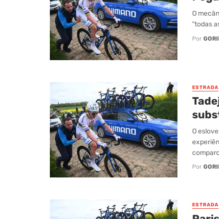
O mecâni
"todas a
Por
GORI
ESTRADA
Tadej
subs
O eslove
experiên
comparou
Por
GORI
ESTRADA
Paris