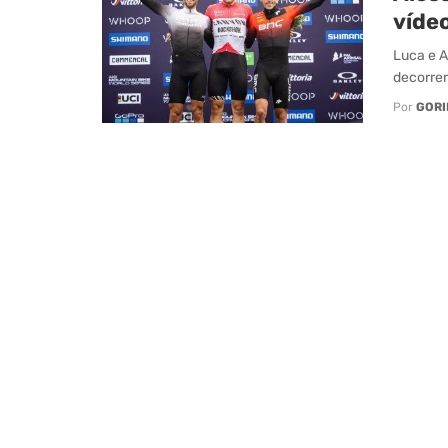
víde
Luca e A
decorrer
Por
GORI