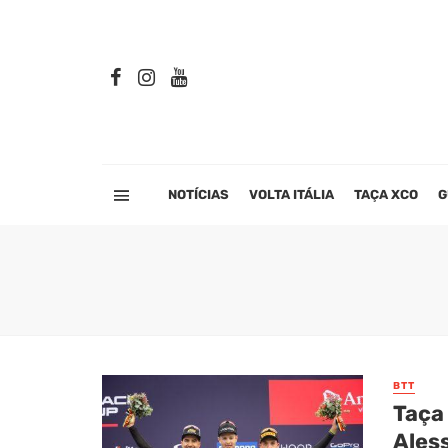
NOTÍCIAS
VOLTA ITÁLIA
TAÇA XCO
G
BTT
Taça
Ales