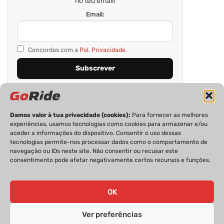
no teu email!
Email:
Concordas com a
Pol. Privacidade.
Damos valor à tua privacidade (cookies):
Para fornecer as melhores
experiências, usamos tecnologias como cookies para armazenar e/ou
aceder a informações do dispositivo. Consentir o uso dessas
tecnologias permite-nos processar dados como o comportamento de
navegação ou IDs neste site. Não consentir ou recusar este
consentimento pode afetar negativamente certos recursos e funções.
PRIVACIDADE
FICHA TÉCNICA
ESTATUTO EDITORIAL
POLÍTICA DE COOKIES
CONTACTOS
OK
Ver preferências