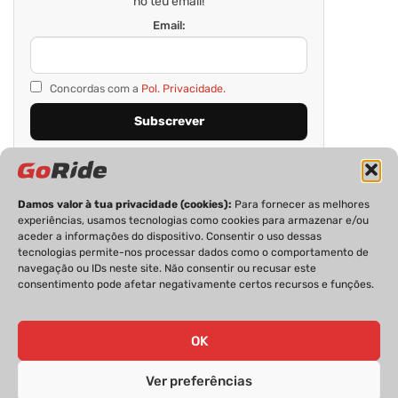
no teu email!
Email:
Concordas com a
Pol. Privacidade.
Damos valor à tua privacidade (cookies):
Para fornecer as melhores
experiências, usamos tecnologias como cookies para armazenar e/ou
aceder a informações do dispositivo. Consentir o uso dessas
tecnologias permite-nos processar dados como o comportamento de
navegação ou IDs neste site. Não consentir ou recusar este
consentimento pode afetar negativamente certos recursos e funções.
PRIVACIDADE
FICHA TÉCNICA
ESTATUTO EDITORIAL
POLÍTICA DE COOKIES
CONTACTOS
OK
Ver preferências