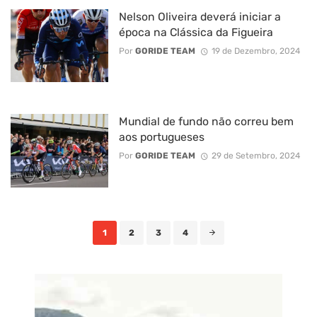
Nelson Oliveira deverá iniciar a
época na Clássica da Figueira
Por
GORIDE TEAM
19 de Dezembro, 2024
Mundial de fundo não correu bem
aos portugueses
Por
GORIDE TEAM
29 de Setembro, 2024
Posts
1
2
3
4
navigation