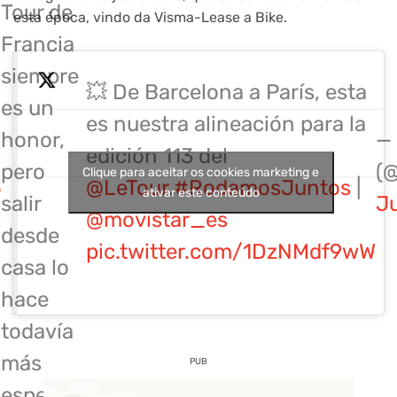
Tour de
esta época, vindo da Visma-Lease a Bike.
Francia
siempre
💥 De Barcelona a París, esta
es un
es nuestra alineación para la
honor,
—
edición 113 del
pero
(
Clique para aceitar os cookies marketing e
6
@LeTour
.
#RodamosJuntos
|
ativar este conteúdo
salir
J
@movistar_es
desde
pic.twitter.com/1DzNMdf9wW
casa lo
hace
todavía
más
PUB
especial.