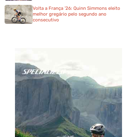
Volta a França ’26: Quinn Simmons eleito
melhor gregário pelo segundo ano
consecutivo