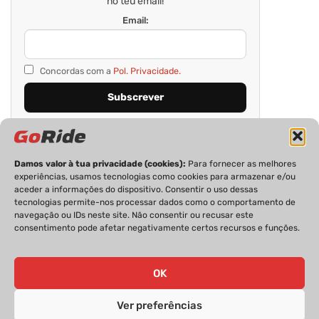
no teu email!
Email:
Concordas com a
Pol. Privacidade.
Damos valor à tua privacidade (cookies):
Para fornecer as melhores
experiências, usamos tecnologias como cookies para armazenar e/ou
aceder a informações do dispositivo. Consentir o uso dessas
tecnologias permite-nos processar dados como o comportamento de
navegação ou IDs neste site. Não consentir ou recusar este
consentimento pode afetar negativamente certos recursos e funções.
PRIVACIDADE
FICHA TÉCNICA
ESTATUTO EDITORIAL
POLÍTICA DE COOKIES
CONTACTOS
OK
Ver preferências