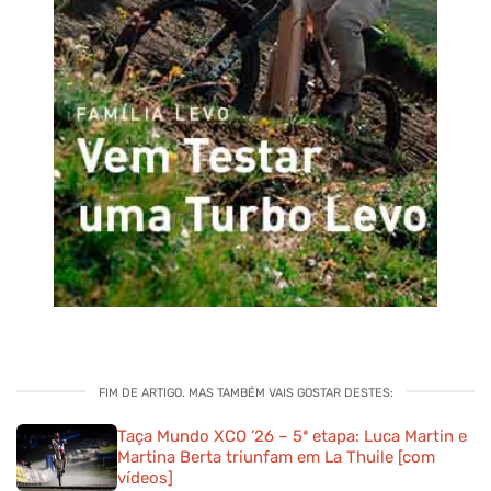
FIM DE ARTIGO. MAS TAMBÉM VAIS GOSTAR DESTES:
Taça Mundo XCO ’26 – 5ª etapa: Luca Martin e
Martina Berta triunfam em La Thuile [com
vídeos]