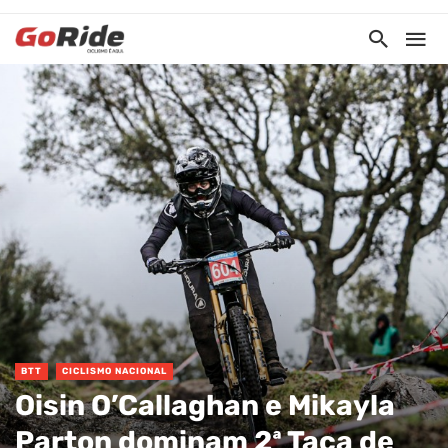
BTT
CICLISMO NACIONAL
Oisin O’Callaghan e Mikayla
Parton dominam 2ª Taça de