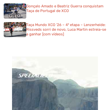
Gonçalo Amado e Beatriz Guerra conquistam
Taça de Portugal de XCO
Taça Mundo XCO ’26 – 4ª etapa – Lenzerheide:
Rissveds sorri de novo, Luca Martin estreia-se
a ganhar [com vídeos]