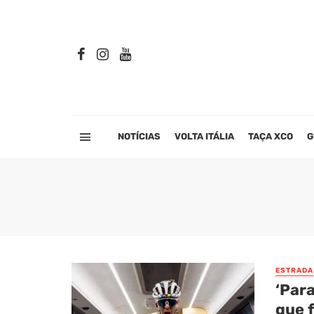
NOTÍCIAS
VOLTA ITÁLIA
TAÇA XCO
G
ESTRADA
‘Par
que f