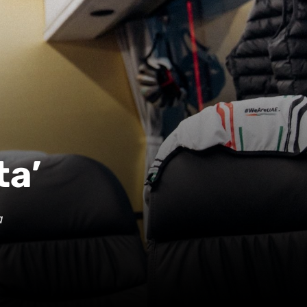
ta’
a