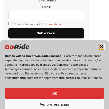
no teu email!
Email:
Concordas com a
Pol. Privacidade.
Damos valor à tua privacidade (cookies):
Para fornecer as melhores
experiências, usamos tecnologias como cookies para armazenar e/ou
aceder a informações do dispositivo. Consentir o uso dessas
tecnologias permite-nos processar dados como o comportamento de
navegação ou IDs neste site. Não consentir ou recusar este
consentimento pode afetar negativamente certos recursos e funções.
PRIVACIDADE
FICHA TÉCNICA
ESTATUTO EDITORIAL
POLÍTICA DE COOKIES
CONTACTOS
OK
Ver preferências