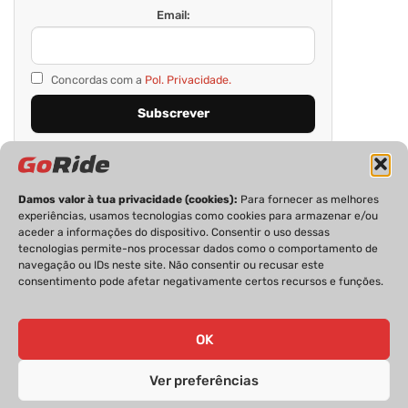
Email:
Concordas com a
Pol. Privacidade.
Damos valor à tua privacidade (cookies):
Para fornecer as melhores
experiências, usamos tecnologias como cookies para armazenar e/ou
aceder a informações do dispositivo. Consentir o uso dessas
tecnologias permite-nos processar dados como o comportamento de
navegação ou IDs neste site. Não consentir ou recusar este
consentimento pode afetar negativamente certos recursos e funções.
PRIVACIDADE
FICHA TÉCNICA
ESTATUTO EDITORIAL
POLÍTICA DE COOKIES
CONTACTOS
OK
Ver preferências
GoRide 2026 | Todos os direitos reservados.