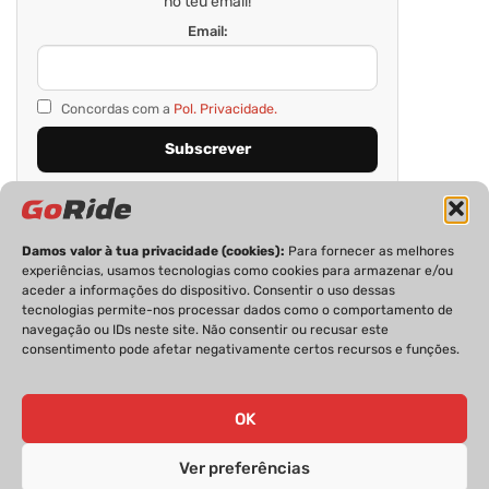
no teu email!
Email:
Concordas com a
Pol. Privacidade.
Damos valor à tua privacidade (cookies):
Para fornecer as melhores
experiências, usamos tecnologias como cookies para armazenar e/ou
aceder a informações do dispositivo. Consentir o uso dessas
tecnologias permite-nos processar dados como o comportamento de
navegação ou IDs neste site. Não consentir ou recusar este
consentimento pode afetar negativamente certos recursos e funções.
PRIVACIDADE
FICHA TÉCNICA
ESTATUTO EDITORIAL
POLÍTICA DE COOKIES
CONTACTOS
OK
Ver preferências