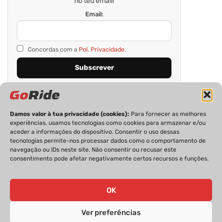
no teu email!
Email:
Concordas com a
Pol. Privacidade.
Damos valor à tua privacidade (cookies):
Para fornecer as melhores
experiências, usamos tecnologias como cookies para armazenar e/ou
aceder a informações do dispositivo. Consentir o uso dessas
tecnologias permite-nos processar dados como o comportamento de
navegação ou IDs neste site. Não consentir ou recusar este
consentimento pode afetar negativamente certos recursos e funções.
PRIVACIDADE
FICHA TÉCNICA
ESTATUTO EDITORIAL
POLÍTICA DE COOKIES
CONTACTOS
OK
Ver preferências