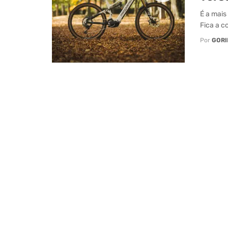
É a mais
Fica a c
Por
GORI