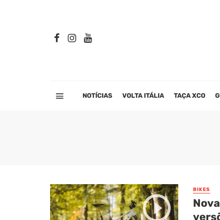
NOTÍCIAS
VOLTA ITÁLIA
TAÇA XCO
G
BIKES
Nova
vers