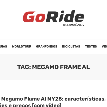
UIAS
WORLDTOUR
GRANFONDOS
BICICLETAS
TESTES
VÍ
TAG: MEGAMO FRAME AL
 Megamo Flame Al MY25: características,
ões e preços [com vídeo]