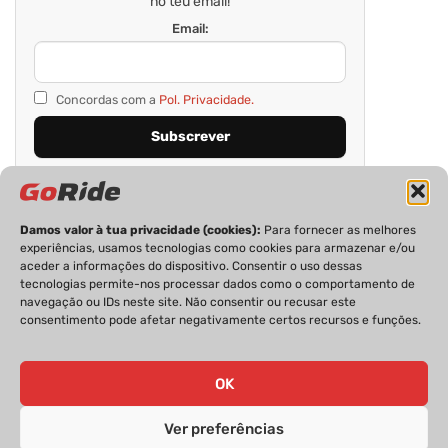
no teu email!
Email:
Concordas com a
Pol. Privacidade.
Damos valor à tua privacidade (cookies):
Para fornecer as melhores
experiências, usamos tecnologias como cookies para armazenar e/ou
aceder a informações do dispositivo. Consentir o uso dessas
tecnologias permite-nos processar dados como o comportamento de
navegação ou IDs neste site. Não consentir ou recusar este
consentimento pode afetar negativamente certos recursos e funções.
PRIVACIDADE
FICHA TÉCNICA
ESTATUTO EDITORIAL
POLÍTICA DE COOKIES
CONTACTOS
OK
Ver preferências