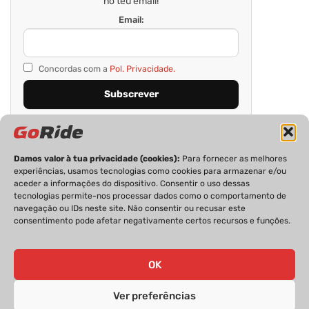
no teu email!
Email:
Concordas com a
Pol. Privacidade.
Damos valor à tua privacidade (cookies):
Para fornecer as melhores
experiências, usamos tecnologias como cookies para armazenar e/ou
aceder a informações do dispositivo. Consentir o uso dessas
tecnologias permite-nos processar dados como o comportamento de
navegação ou IDs neste site. Não consentir ou recusar este
consentimento pode afetar negativamente certos recursos e funções.
PRIVACIDADE
FICHA TÉCNICA
ESTATUTO EDITORIAL
POLÍTICA DE COOKIES
CONTACTOS
OK
Ver preferências